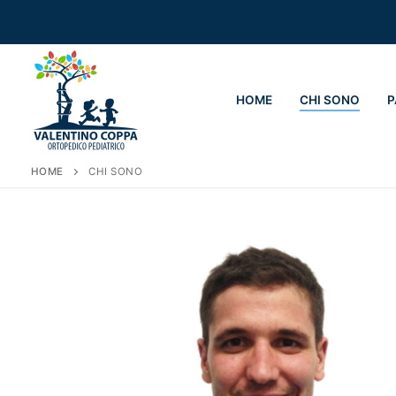
Vai
al
contenuto
HOME
CHI SONO
P
HOME
CHI SONO